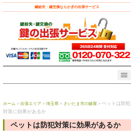
鍵紛失・鍵交換ならかぎの出張サービス
N
a
v
i
g
a
ペットは防犯
ホーム
>
出張エリア
>
埼玉県
>
さいたま市の鍵屋
>
t
i
対策に効果があるか
o
n
ペットは防犯対策に効果があるか