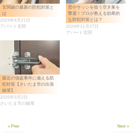
玄関鍵の最新の防犯対策と
窓やサッシを狙う空き巣を
は
撃退！プロが教える効果的
な防犯対策とは？
2023年4月21日
アパート玄関
2024年11月27日
アパート玄関
最近の強盗事件に備える防
犯対策【さいたま市の出張
鍵屋】
2025年3月2日
さいたま市の鍵屋
« Prev
Next »