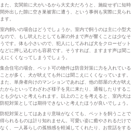
また、玄関前に犬がいるから大丈夫だろうと、施錠せずに短時
間外出した隙に空き巣被害に遭う、という事例も実際に見られ
ます。
室内飼いの場合はどうでしょうか。室内で飼うのは主に小型犬
なので、もし吠えたとしても家の外まで声が響くことは少なそ
うです。体も小さいので、犯人にしてみれば犬をクローゼット
などに押し込むのも容易です。そうすれば、ますます声は聞こ
えにくくなってしまうでしょう。
集合住宅の場合、ペット可の物件は防音対策に力を入れている
ことが多く、犬が吠えても外には聞こえにくくなっています。
また、単身者向けのマンションであれば、他の部屋の犬が吠え
たからといってわざわざ様子を見に来たり、通報したりするこ
とも少ないと考えられます。以上のことを考えると、室内犬は
防犯対策としては期待できないと考えたほうが良いでしょう。
防犯対策としてはあまり意味がなくても、ペットを飼うことで
得られるものは計り知れません。可愛い姿に癒やされるだけで
なく、一人暮らしの孤独感を軽減してくれたり、お世話をする