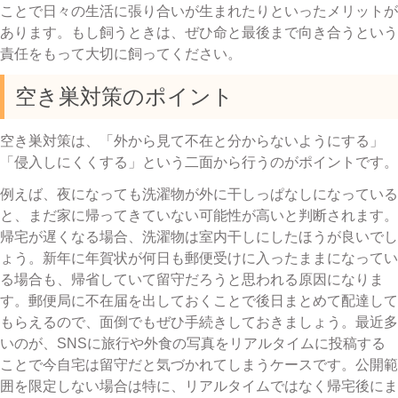
ことで日々の生活に張り合いが生まれたりといったメリットが
あります。もし飼うときは、ぜひ命と最後まで向き合うという
責任をもって大切に飼ってください。
空き巣対策のポイント
空き巣対策は、「外から見て不在と分からないようにする」
「侵入しにくくする」という二面から行うのがポイントです。
例えば、夜になっても洗濯物が外に干しっぱなしになっている
と、まだ家に帰ってきていない可能性が高いと判断されます。
帰宅が遅くなる場合、洗濯物は室内干しにしたほうが良いでし
ょう。新年に年賀状が何日も郵便受けに入ったままになってい
る場合も、帰省していて留守だろうと思われる原因になりま
す。郵便局に不在届を出しておくことで後日まとめて配達して
もらえるので、面倒でもぜひ手続きしておきましょう。最近多
いのが、SNSに旅行や外食の写真をリアルタイムに投稿する
ことで今自宅は留守だと気づかれてしまうケースです。公開範
囲を限定しない場合は特に、リアルタイムではなく帰宅後にま