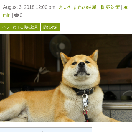
August 3, 2018 12:00 pm
|
さいたま市の鍵屋
、
防犯対策
|
ad
min
|
0
ペットによる防犯効果
防犯対策