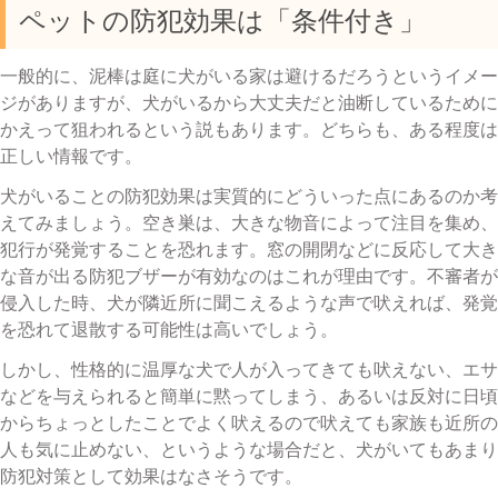
ペットの防犯効果は「条件付き」
一般的に、泥棒は庭に犬がいる家は避けるだろうというイメー
ジがありますが、犬がいるから大丈夫だと油断しているために
かえって狙われるという説もあります。どちらも、ある程度は
正しい情報です。
犬がいることの防犯効果は実質的にどういった点にあるのか考
えてみましょう。空き巣は、大きな物音によって注目を集め、
犯行が発覚することを恐れます。窓の開閉などに反応して大き
な音が出る防犯ブザーが有効なのはこれが理由です。不審者が
侵入した時、犬が隣近所に聞こえるような声で吠えれば、発覚
を恐れて退散する可能性は高いでしょう。
しかし、性格的に温厚な犬で人が入ってきても吠えない、エサ
などを与えられると簡単に黙ってしまう、あるいは反対に日頃
からちょっとしたことでよく吠えるので吠えても家族も近所の
人も気に止めない、というような場合だと、犬がいてもあまり
防犯対策として効果はなさそうです。