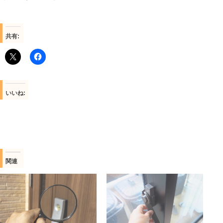
共有:
いいね:
関連