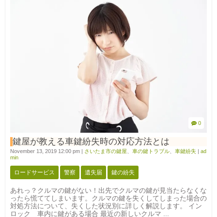
0
鍵屋が教える車鍵紛失時の対応方法とは
November 13, 2019 12:00 pm
|
さいたま市の鍵屋
、
車の鍵トラブル
、
車鍵紛失
|
ad
min
ロードサービス
警察
遺失届
鍵の紛失
あれっ？クルマの鍵がない！出先でクルマの鍵が見当たらなくな
ったら慌ててしまいます。クルマの鍵を失くしてしまった場合の
対処方法について、失くした状況別に詳しく解説します。 イン
ロック 車内に鍵がある場合 最近の新しいクルマ ...