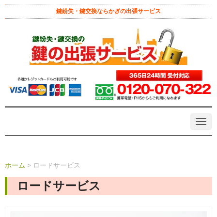
鍵紛失・鍵交換ならかぎの出張サービス
N
a
v
i
g
a
ホーム
>
ロードサービス
t
i
ロードサービス
o
n