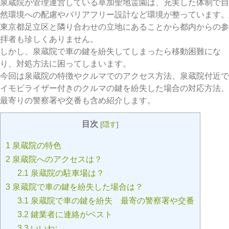
泉蔵院が管理運営している草加聖地霊園は、充実した体制で自
然環境への配慮やバリアフリー設計など環境が整っています。
東京都足立区と隣り合わせの立地にあることから都内からの参
拝者も珍しくありません。
しかし、泉蔵院で車の鍵を紛失してしまったら移動困難にな
り、対処方法に困ってしまいます。
今回は泉蔵院の特徴やクルマでのアクセス方法、泉蔵院付近で
イモビライザー付きのクルマの鍵を紛失した場合の対応方法、
最寄りの警察署や交番も含め紹介します。
目次
[
隠す
]
1
泉蔵院の特色
2
泉蔵院へのアクセスは？
2.1
泉蔵院の駐車場は？
3
泉蔵院で車の鍵を紛失した場合は？
3.1
泉蔵院で車の鍵を紛失 最寄の警察署や交番
3.2
鍵業者に連絡がベスト
3.3
いいね: