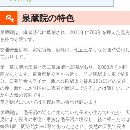
泉蔵院の特色
泉蔵院は、鎌倉時代に草創され、2011年に700年を迎えた歴史
を持つ寺院です。
交通安全祈祷、家宅祈願、厄除け、七五三参りなど随時受付し
ております。
第一草加聖地霊園と第二草加聖地霊園があり、2,000近くの区
画があります。東京都足立区から近く、竹ノ塚駅より車で約5
分、日暮里舎人ライナー親水公園駅より徒歩15分ほどの交通
の便、新たに足立区内に霊園が新規にできることは難しいこと
から人気の霊園です。
空き状況については直接お問い合わせ願います。
泉蔵院は、毛長沼の近くに住んでいた長者が住んでいたが、天
災により長者の家宅・家族は毛長沼に埋没し、後に残ったのは
御幣1箇、阿弥陀如来1尊であったとされ、突然の天災で長者