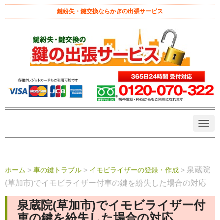
鍵紛失・鍵交換ならかぎの出張サービス
N
a
v
i
g
a
泉蔵院
ホーム
>
車の鍵トラブル
>
イモビライザーの登録・作成
>
t
i
(草加市)でイモビライザー付車の鍵を紛失した場合の対応
o
n
泉蔵院(草加市)でイモビライザー付
車の鍵を紛失した場合の対応