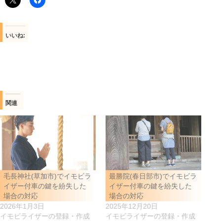
いいね:
関連
毛長神社(草加市)でイモビラ
最勝院(春日部市)でイモビラ
イザー付車の鍵を紛失した
イザー付車の鍵を紛失した
場合の対応
場合の対応
2026年1月3日
2025年12月20日
イモビライザーの登録・作成
イモビライザーの登録・作成