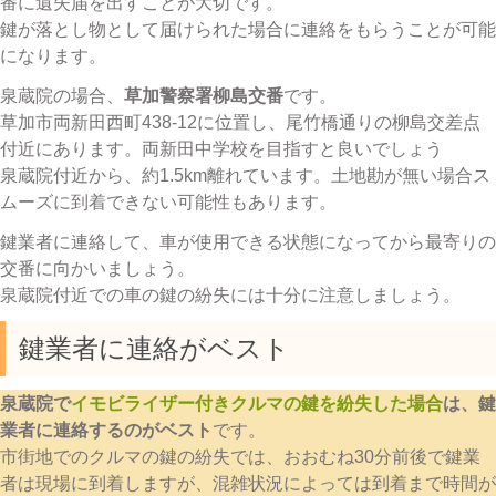
番に遺失届を出すことが大切です。
鍵が落とし物として届けられた場合に連絡をもらうことが可能
になります。
泉蔵院の場合、
草加警察署柳島交番
です。
草加市両新田西町438-12に位置し、尾竹橋通りの柳島交差点
付近にあります。両新田中学校を目指すと良いでしょう
泉蔵院付近から、約1.5km離れています。土地勘が無い場合ス
ムーズに到着できない可能性もあります。
鍵業者に連絡して、車が使用できる状態になってから最寄りの
交番に向かいましょう。
泉蔵院付近での車の鍵の紛失には十分に注意しましょう。
鍵業者に連絡がベスト
泉蔵院で
イモビライザー付きクルマの鍵を紛失した場合
は、鍵
業者に連絡するのがベスト
です。
市街地でのクルマの鍵の紛失では、おおむね30分前後で鍵業
者は現場に到着しますが、混雑状況によっては到着まで時間が