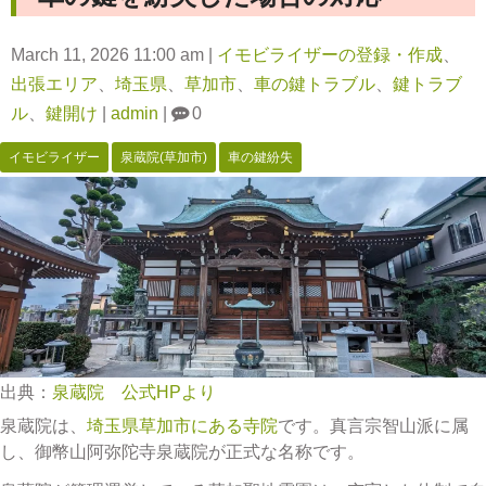
March 11, 2026 11:00 am
|
イモビライザーの登録・作成
、
出張エリア
、
埼玉県
、
草加市
、
車の鍵トラブル
、
鍵トラブ
ル
、
鍵開け
|
admin
|
0
イモビライザー
泉蔵院(草加市)
車の鍵紛失
出典：
泉蔵院 公式HPより
泉蔵院は、
埼玉県草加市にある寺院
です。真言宗智山派に属
し、御幣山阿弥陀寺泉蔵院が正式な名称です。