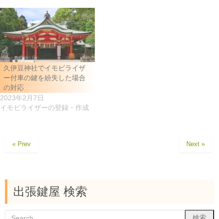
久伊豆神社でイモビライザ
ー付車の鍵を紛失した場合
の対応
2023年2月7日
イモビライザーの登録・作成
« Prev
Next »
出張鍵屋 検索