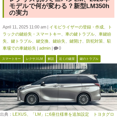
モデルで何が変わる？新型LM350h
の実力
April 11, 2025 11:00 am
|
イモビライザーの登録・作成
、
ト
ラックの鍵紛失・スマートキー
、
車の鍵トラブル
、
車鍵紛
失
、
鍵トラブル
、
鍵交換
、
鍵紛失
、
鍵開け
、
防犯対策
、
駐
車場での車鍵紛失
|
admin
|
0
スマートキー
レクサスLM
解説
近くの鍵屋
鍵のトラブル
出典：
LEXUS、「LM」に6座仕様車を追加設定 トヨタグロ