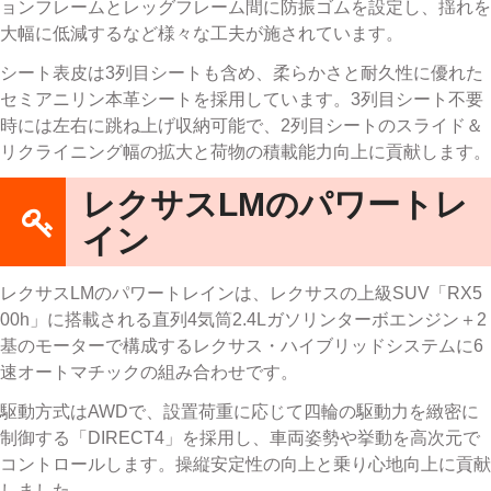
ョンフレームとレッグフレーム間に防振ゴムを設定し、揺れを
大幅に低減するなど様々な工夫が施されています。
シート表皮は3列目シートも含め、柔らかさと耐久性に優れた
セミアニリン本革シートを採用しています。3列目シート不要
時には左右に跳ね上げ収納可能で、2列目シートのスライド＆
リクライニング幅の拡大と荷物の積載能力向上に貢献します。
レクサスLMのパワートレ
イン
レクサスLMのパワートレインは、レクサスの上級SUV「RX5
00h」に搭載される直列4気筒2.4Lガソリンターボエンジン＋2
基のモーターで構成するレクサス・ハイブリッドシステムに6
速オートマチックの組み合わせです。
駆動方式はAWDで、設置荷重に応じて四輪の駆動力を緻密に
制御する「DIRECT4」を採用し、車両姿勢や挙動を高次元で
コントロールします。操縦安定性の向上と乗り心地向上に貢献
しました。