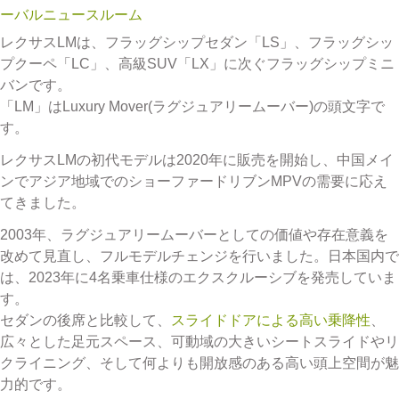
ーバルニュースルーム
レクサスLMは、フラッグシップセダン「LS」、フラッグシッ
プクーペ「LC」、高級SUV「LX」に次ぐフラッグシップミニ
バンです。
「LM」はLuxury Mover(ラグジュアリームーバー)の頭文字で
す。
レクサスLMの初代モデルは2020年に販売を開始し、中国メイ
ンでアジア地域でのショーファードリブンMPVの需要に応え
てきました。
2003年、ラグジュアリームーバーとしての価値や存在意義を
改めて見直し、フルモデルチェンジを行いました。日本国内で
は、2023年に4名乗車仕様のエクスクルーシブを発売していま
す。
セダンの後席と比較して、
スライドドアによる高い乗降性
、
広々とした足元スペース、可動域の大きいシートスライドやリ
クライニング、そして何よりも開放感のある高い頭上空間が魅
力的です。