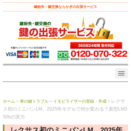
鍵紛失・鍵交換ならかぎの出張サービス
N
a
v
i
g
a
レクサ
ホーム
>
車の鍵トラブル
>
イモビライザーの登録・作成
>
t
i
ス初のミニバンLM、2025年モデルで何が変わる？新型LM3
o
n
50hの実力
レクサス初のミニバンLM、2025年