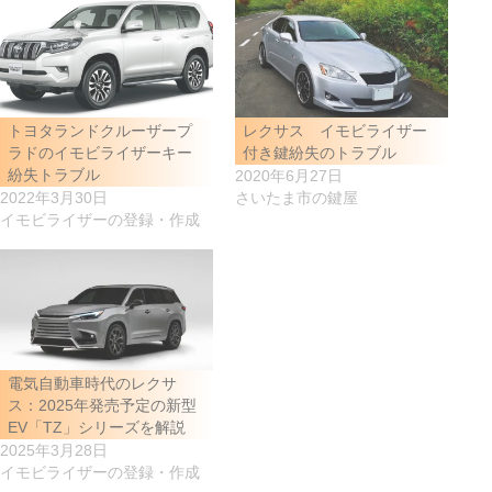
トヨタランドクルーザープ
レクサス イモビライザー
ラドのイモビライザーキー
付き鍵紛失のトラブル
紛失トラブル
2020年6月27日
2022年3月30日
さいたま市の鍵屋
イモビライザーの登録・作成
電気自動車時代のレクサ
ス：2025年発売予定の新型
EV「TZ」シリーズを解説
2025年3月28日
イモビライザーの登録・作成