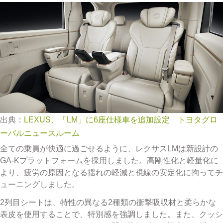
出典：
LEXUS、「LM」に6座仕様車を追加設定 トヨタグロ
ーバルニュースルーム
全ての乗員が快適に過ごせるように、レクサスLMは新設計の
GA-Kプラットフォームを採用しました。高剛性化と軽量化に
より、疲労の原因となる揺れの軽減と視線の安定化に拘ってチ
ューニングしました。
2列目シートは、特性の異なる2種類の衝撃吸収材と柔らかな
表皮を使用することで、特別感を強調しました。また、クッシ