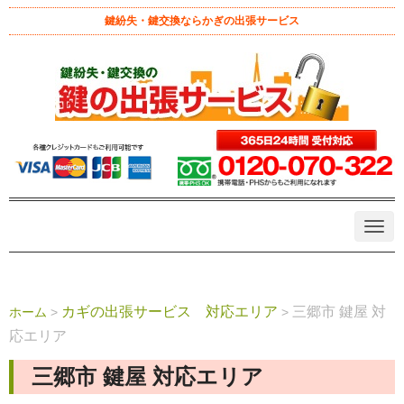
鍵紛失・鍵交換ならかぎの出張サービス
N
a
v
i
g
a
カギの出張サービス 対応エリア
三郷市 鍵屋 対
ホーム
>
>
t
i
応エリア
o
n
三郷市 鍵屋 対応エリア