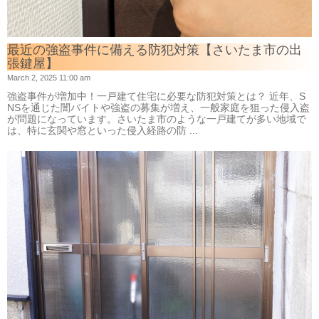
最近の強盗事件に備える防犯対策【さいたま市の出
張鍵屋】
March 2, 2025 11:00 am
強盗事件が増加中！一戸建て住宅に必要な防犯対策とは？ 近年、S
NSを通じた闇バイトや強盗の募集が増え、一般家庭を狙った侵入盗
が問題になっています。さいたま市のような一戸建てが多い地域で
は、特に玄関や窓といった侵入経路の防 ...