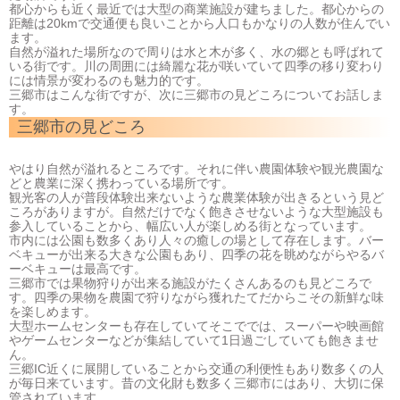
都心からも近く最近では大型の商業施設が建ちました。都心からの
距離は20kmで交通便も良いことから人口もかなりの人数が住んでい
ます。
自然が溢れた場所なので周りは水と木が多く、水の郷とも呼ばれて
いる街です。川の周囲には綺麗な花が咲いていて四季の移り変わり
には情景が変わるのも魅力的です。
三郷市はこんな街ですが、次に三郷市の見どころについてお話しま
す。
三郷
市の見どころ
やはり自然が溢れるところです。それに伴い農園体験や観光農園な
どと農業に深く携わっている場所です。
観光客の人が普段体験出来ないような農業体験が出きるという見ど
ころがありますが。自然だけでなく飽きさせないような大型施設も
参入していることから、幅広い人が楽しめる街となっています。
市内には公園も数多くあり人々の癒しの場として存在します。バー
ベキューが出来る大きな公園もあり、四季の花を眺めながらやるバ
ーベキューは最高です。
三郷市では果物狩りが出来る施設がたくさんあるのも見どころで
す。四季の果物を農園で狩りながら獲れたてだからこその新鮮な味
を楽しめます。
大型ホームセンターも存在していてそこででは、スーパーや映画館
やゲームセンターなどが集結していて1日過ごしていても飽きませ
ん。
三郷IC近くに展開していることから交通の利便性もあり数多くの人
が毎日来ています。昔の文化財も数多く三郷市にはあり、大切に保
管されています。