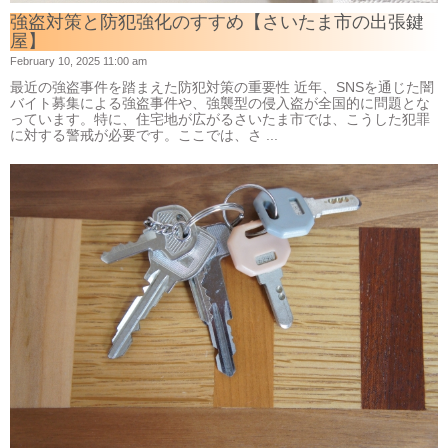
強盗対策と防犯強化のすすめ【さいたま市の出張鍵
屋】
February 10, 2025 11:00 am
最近の強盗事件を踏まえた防犯対策の重要性 近年、SNSを通じた闇
バイト募集による強盗事件や、強襲型の侵入盗が全国的に問題とな
っています。特に、住宅地が広がるさいたま市では、こうした犯罪
に対する警戒が必要です。ここでは、さ ...