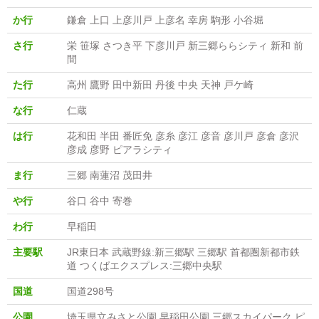
か行
鎌倉 上口 上彦川戸 上彦名 幸房 駒形 小谷堀
さ行
栄 笹塚 さつき平 下彦川戸 新三郷ららシティ 新和 前
間
た行
高州 鷹野 田中新田 丹後 中央 天神 戸ケ崎
な行
仁蔵
は行
花和田 半田 番匠免 彦糸 彦江 彦音 彦川戸 彦倉 彦沢
彦成 彦野 ピアラシティ
ま行
三郷 南蓮沼 茂田井
や行
谷口 谷中 寄巻
わ行
早稲田
主要駅
JR東日本 武蔵野線:新三郷駅 三郷駅 首都圏新都市鉄
道 つくばエクスプレス:三郷中央駅
国道
国道298号
公園
埼玉県立みさと公園 早稲田公園 三郷スカイパーク ピ