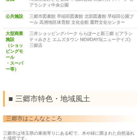
アラシティ中央公園
公共施設
三郷市図書館 早稲田図書館 北部図書館 早稲田公園プ
ール 高洲地区体育館 文化会館 鷹野文化センター
大型商業
三井ショッピングパーク ららぽーと新三郷 ピアラシ
施設
ティみさと エムズタウン NEWDAYS(ニューデイズ)
（ショッ
三郷店
ピングモ
ール
・スーパ
ー等）
■ 三郷市特色・地域風土
三郷
市はこんなところ
三郷市は埼玉県の東南寄りにある町で、木や緑に囲まれた自然溢れ
た場所です。